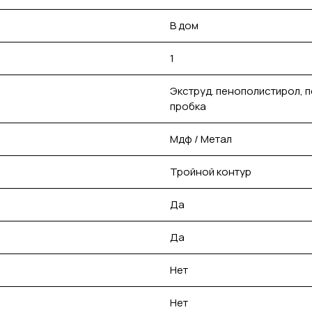
В дом
1
Экструд. пенополистирол, 
пробка
Мдф / Метал
Тройной контур
Да
Да
Нет
Нет