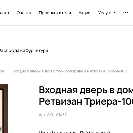
авка
Оплата
Производители
Акции
Услуги
Распродажа
Фурнитура
–
ра
Входная дверь в дом с терморазрывом Ретвизан Триера-100
Входная дверь в до
Ретвизан Триера-10
Арт.
SKU-01457
Цвет :
Медь антик - Дуб беленный