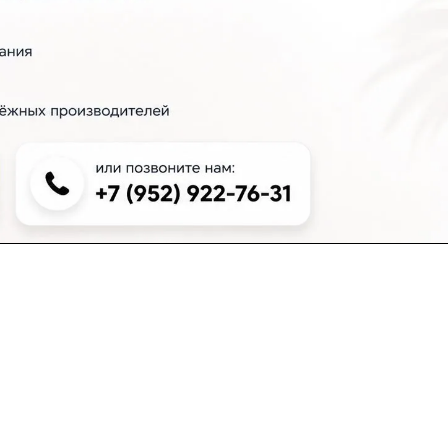
+7 (383) 381-00-51
inter-dveri@bk.ru
проспект Дзержинского, д. 1/4, эт. 2