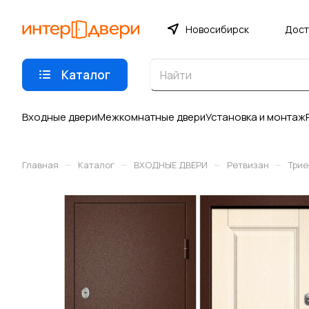
Новосибирск
Дост
Каталог
Входные двери
Межкомнатные двери
Установка и монтаж
–
–
–
–
Главная
Каталог
ВХОДНЫЕ ДВЕРИ
Ретвизан
Трие