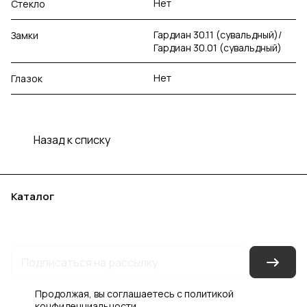
Нет
Стекло
Гардиан 30.11 (сувальдный)/
Замки
Гардиан 30.01 (сувальдный)
Нет
Глазок
Назад к списку
Каталог
Акции
Бренды
Услуги
Блог
Условия оплаты
Условия доставки
Контакты
Магазины
Гарантия на товар
Документы
Оферта
Продолжая, вы соглашаетесь с
политикой
конфиденциальности