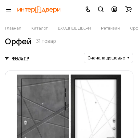
–
–
–
–
Главная
Каталог
ВХОДНЫЕ ДВЕРИ
Ретвизан
Орф
Орфей
31 товар
Сначала дешевые
ФИЛЬТР