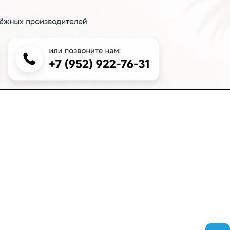
+7 (383) 381-00-51
inter-dveri@bk.ru
проспект Дзержинского, д. 1/4, эт. 2