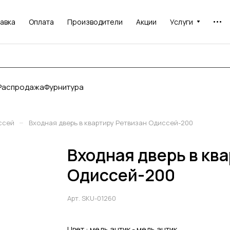
авка
Оплата
Производители
Акции
Услуги
Распродажа
Фурнитура
–
ссей
Входная дверь в квартиру Ретвизан Одиссей-200
Входная дверь в кв
Одиссей-200
Арт.
SKU-01260
Цвет :
медь антик - медь антик