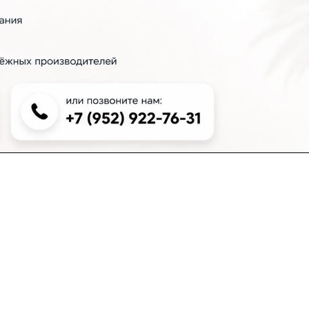
+7 (383) 381-00-51
inter-dveri@bk.ru
проспект Дзержинского, д. 1/4, эт. 2