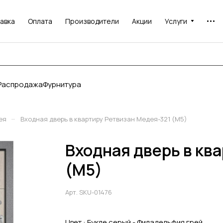
авка
Оплата
Производители
Акции
Услуги
Распродажа
Фурнитура
–
ея
Входная дверь в квартиру Ретвизан Медея-321 (М5)
Входная дверь в кв
(М5)
Арт.
SKU-01476
Цвет :
Букле серый - Филадельфия грей