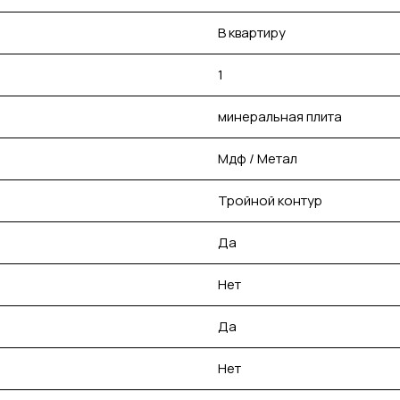
В квартиру
1
минеральная плита
Мдф / Метал
Тройной контур
Да
Нет
Да
Нет