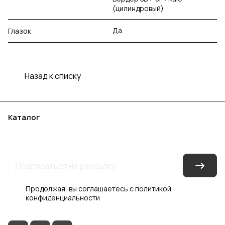
(цилиндровый)
Да
Глазок
Назад к списку
Каталог
Акции
Бренды
Услуги
Блог
Условия оплаты
Условия доставки
Контакты
Магазины
Гарантия на товар
Документы
Оферта
Продолжая, вы соглашаетесь с
политикой
конфиденциальности