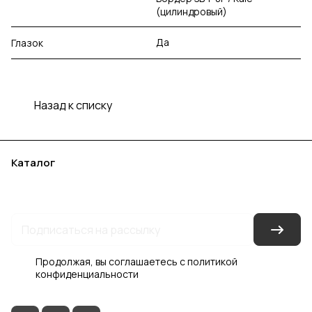
(цилиндровый)
Да
Глазок
Назад к списку
Каталог
Акции
Бренды
Услуги
Блог
Условия оплаты
Условия доставки
Контакты
Магазины
Гарантия на товар
Документы
Оферта
Продолжая, вы соглашаетесь с
политикой
конфиденциальности