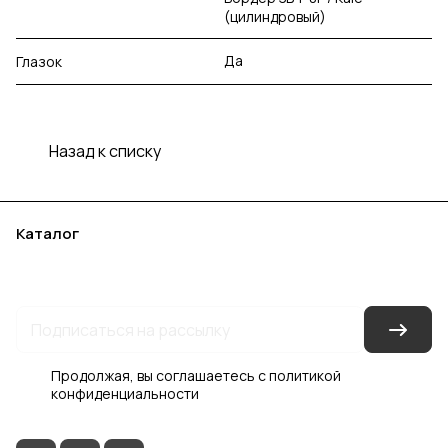
(цилиндровый)
Да
Глазок
Назад к списку
Каталог
Акции
Бренды
Услуги
Блог
Условия оплаты
Условия доставки
Контакты
Магазины
Гарантия на товар
Документы
Оферта
Продолжая, вы соглашаетесь с
политикой
конфиденциальности