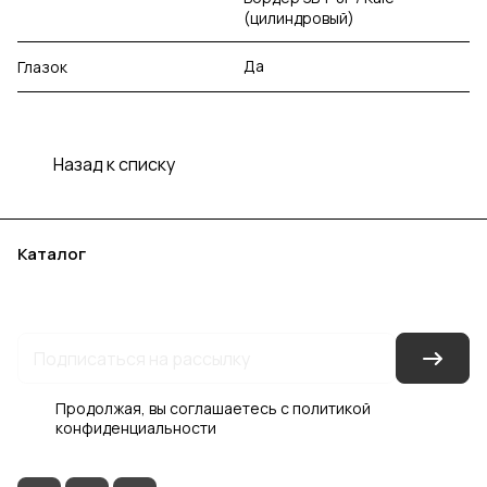
(цилиндровый)
Да
Глазок
Назад к списку
Каталог
Акции
Бренды
Услуги
Блог
Условия оплаты
Условия доставки
Контакты
Магазины
Гарантия на товар
Документы
Оферта
Продолжая, вы соглашаетесь с
политикой
конфиденциальности