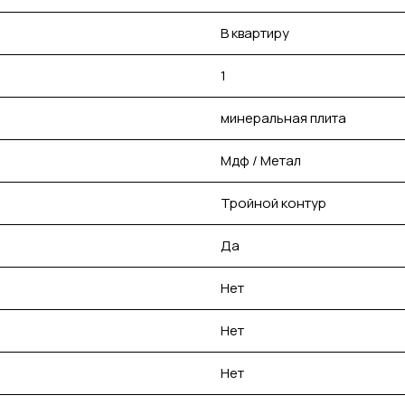
В квартиру
1
минеральная плита
Мдф / Метал
Тройной контур
Да
Нет
Нет
Нет