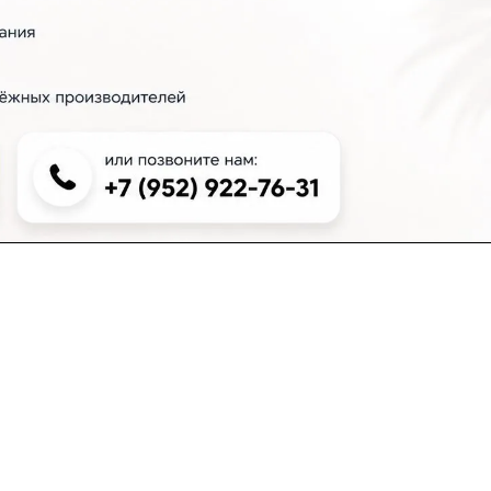
+7 (383) 381-00-51
inter-dveri@bk.ru
проспект Дзержинского, д. 1/4, эт. 2