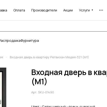
авка
Оплата
Производители
Акции
Услуги
Распродажа
Фурнитура
–
ея
Входная дверь в квартиру Ретвизан Медея-321 (М1)
Входная дверь в кв
(М1)
Арт.
SKU-01490
Цвет :
Сатин черный - ясень снежный