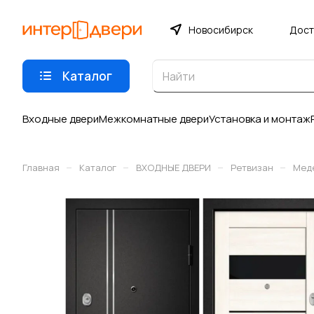
Новосибирск
Дост
Каталог
Входные двери
Межкомнатные двери
Установка и монтаж
–
–
–
–
Главная
Каталог
ВХОДНЫЕ ДВЕРИ
Ретвизан
Мед