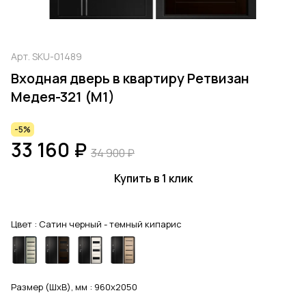
Арт.
SKU-01489
Входная дверь в квартиру Ретвизан
Медея-321 (М1)
-5%
33 160 ₽
34 900 ₽
Купить в 1 клик
Цвет :
Сатин черный - темный кипарис
Размер (ШхВ), мм :
960x2050