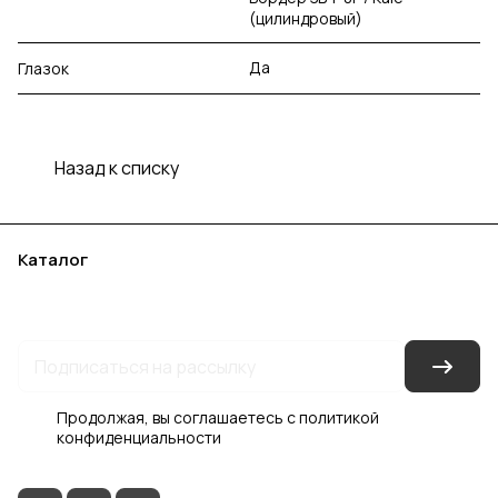
(цилиндровый)
Да
Глазок
Назад к списку
Каталог
Акции
Бренды
Услуги
Блог
Условия оплаты
Условия доставки
Контакты
Магазины
Гарантия на товар
Документы
Оферта
Продолжая, вы соглашаетесь с
политикой
конфиденциальности