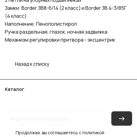
2 петли на упорных подшипниках
Замки: Border ЗВ8-6/14 (2 класс) и Border ЗВ 4-3/85Г
(4 класс)
Наполнение: Пенополистирол
Ручка раздельная, глазок, ночная задвижка
Механизм регулировки притвора - эксцентрик
Назад к списку
Каталог
Акции
Бренды
Услуги
Блог
Условия оплаты
Условия доставки
Контакты
Магазины
Гарантия на товар
Документы
Оферта
Продолжая, вы соглашаетесь с
политикой