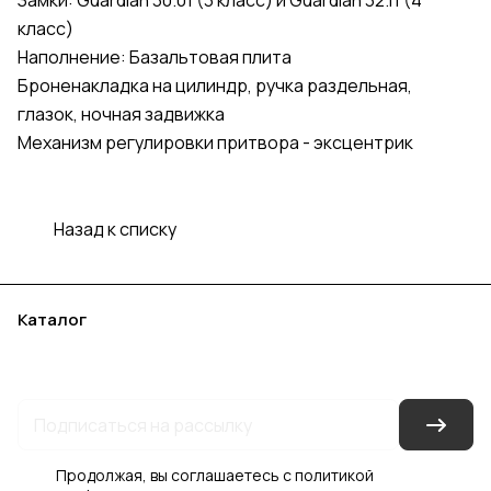
Замки: Guardian 30.01 (3 класс) и Guardian 32.11 (4
класс)
Наполнение: Базальтовая плита
Броненакладка на цилиндр, ручка раздельная,
глазок, ночная задвижка
Механизм регулировки притвора - эксцентрик
Назад к списку
Каталог
Акции
Бренды
Услуги
Блог
Условия оплаты
Условия доставки
Контакты
Магазины
Гарантия на товар
Документы
Оферта
Продолжая, вы соглашаетесь с
политикой