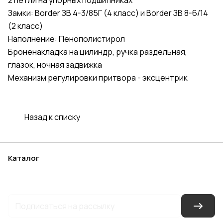
2 петли на упорных подшипниках
Замки: Border ЗВ 4-3/85Г (4 класс) и Border ЗВ 8-6/14
(2 класс)
Наполнение: Пенополистирол
Броненакладка на цилиндр, ручка раздельная,
глазок, ночная задвижка
Механизм регулировки притвора - эксцентрик
Назад к списку
Каталог
Акции
Бренды
Услуги
Блог
Условия оплаты
Условия доставки
Контакты
Магазины
Гарантия на товар
Документы
Оферта