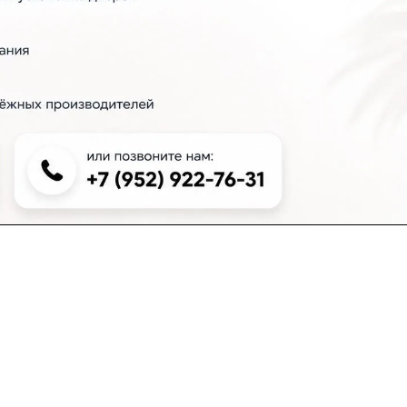
+7 (383) 381-00-51
inter-dveri@bk.ru
проспект Дзержинского, д. 1/4, эт. 2