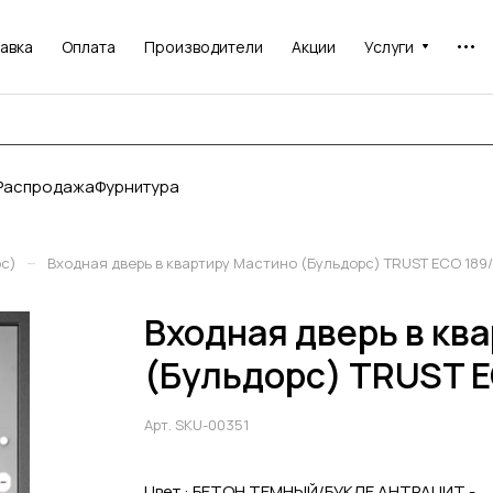
авка
Оплата
Производители
Акции
Услуги
Распродажа
Фурнитура
–
рс)
Входная дверь в квартиру Мастино (Бульдорс) TRUST ECO 189
Входная дверь в кв
(Бульдорс) TRUST E
Арт.
SKU-00351
Цвет :
БЕТОН ТЕМНЫЙ/БУКЛЕ АНТРАЦИТ -