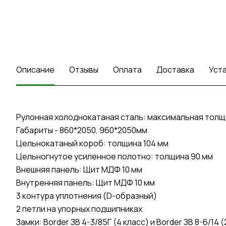
Описание
Отзывы
Оплата
Доставка
Уст
Рулонная холоднокатаная сталь: максимальная толщи
Габариты - 860*2050, 960*2050мм
Цельнокатаный короб: толщина 104 мм
Цельногнутое усиленное полотно: толщина 90 мм
Внешняя панель: Щит МДФ 10 мм
Внутренняя панель: Щит МДФ 10 мм
3 контура уплотнения (D-образный)
2 петли на упорных подшипниках
Замки: Border ЗВ 4-3/85Г (4 класс) и Border ЗВ 8-6/14 (