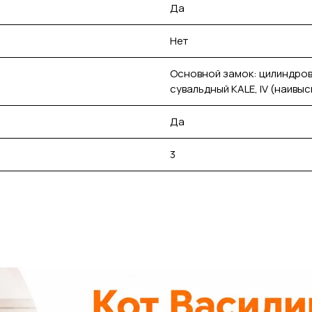
Да
Нет
Основной замок: цилиндров
сувальдный KALE, IV (наивы
Да
3