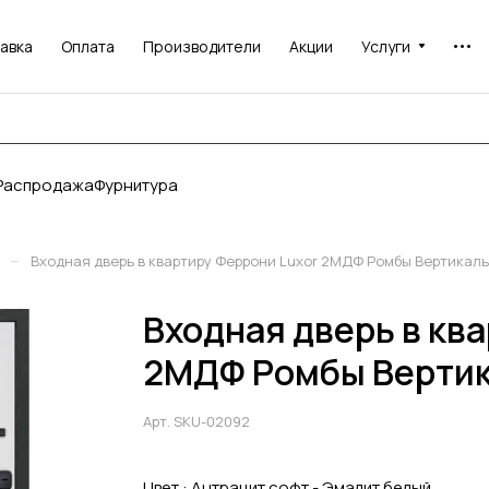
авка
Оплата
Производители
Акции
Услуги
Распродажа
Фурнитура
–
Входная дверь в квартиру Феррони Luxor 2МДФ Ромбы Вертикаль
Входная дверь в кв
2МДФ Ромбы Вертик
Арт.
SKU-02092
Цвет :
Антрацит софт - Эмалит белый