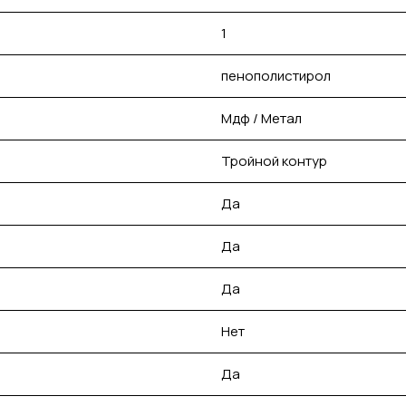
1
пенополистирол
Мдф / Метал
Тройной контур
Да
Да
Да
Нет
Да