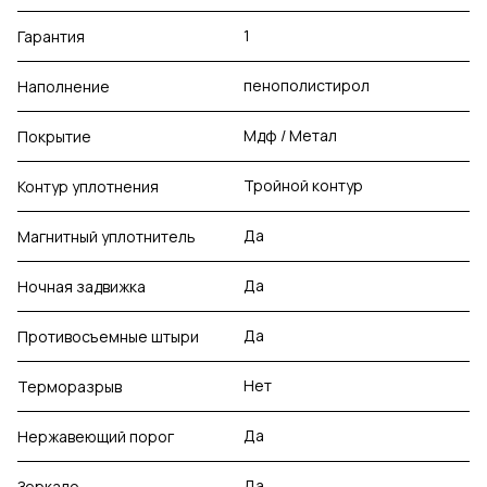
1
Гарантия
пенополистирол
Наполнение
Мдф / Метал
Покрытие
Тройной контур
Контур уплотнения
Да
Магнитный уплотнитель
Да
Ночная задвижка
Да
Противосъемные штыри
Нет
Терморазрыв
Да
Нержавеющий порог
Да
Зеркало