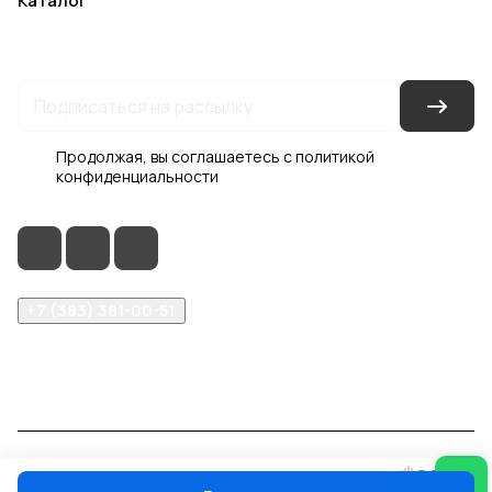
Каталог
Акции
Бренды
Услуги
Блог
Условия оплаты
Условия доставки
Контакты
Магазины
Гарантия на товар
Документы
Оферта
Продолжая, вы соглашаетесь с
политикой
конфиденциальности
+7 (383) 381-00-51
inter-dveri@bk.ru
проспект Дзержинского, д. 1/4, эт. 2
© 2026 Интер-Двери