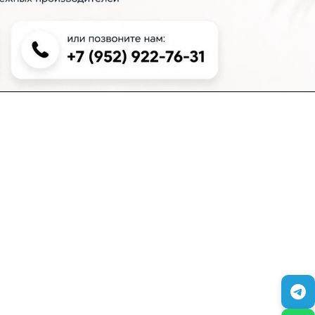
+7 (383) 381-00-51
inter-dveri@bk.ru
проспект Дзержинского, д. 1/4, эт. 2