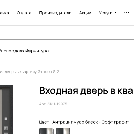
авка
Оплата
Производители
Акции
Услуги
Распродажа
Фурнитура
я дверь в квартиру Эталон S-2
Входная дверь в кв
Арт.
SKU-12975
Цвет :
Антрацит муар блеск - Софт графит