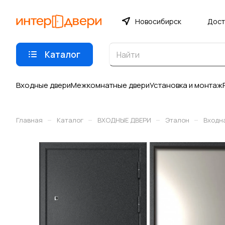
Новосибирск
Дост
Каталог
Входные двери
Межкомнатные двери
Установка и монтаж
–
–
–
–
Главная
Каталог
ВХОДНЫЕ ДВЕРИ
Эталон
Входна