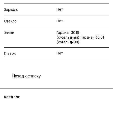
Нет
Зеркало
Нет
Стекло
Гардиан 30.15
Замки
(сувальдный);Гардиан 30.01
(сувальдный)
Нет
Глазок
Назад к списку
Каталог
Акции
Бренды
Услуги
Блог
Условия оплаты
Условия доставки
Контакты
Магазины
Гарантия на товар
Документы
Оферта