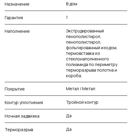
В дом
Назначение
1
Гарантия
Экструдированный
Наполнение
пенополистирол,
пенополистирол,
фольгированный изодом,
термовставка из
стеклонаполненного
полиамида по периметру
терморазрыва полотна и
короба.
Метал / Метал
Покрытие
Тройной контур
Контур уплотнения
Да
Ночная задвижка
Да
Терморазрыв