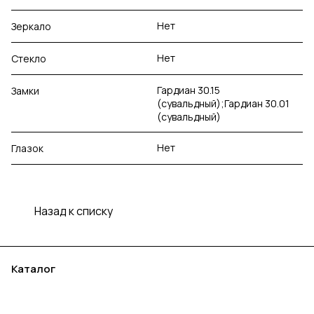
Нет
Зеркало
Нет
Стекло
Гардиан 30.15
Замки
(сувальдный);Гардиан 30.01
(сувальдный)
Нет
Глазок
Назад к списку
Каталог
Акции
Бренды
Услуги
Блог
Условия оплаты
Условия доставки
Контакты
Магазины
Гарантия на товар
Документы
Оферта