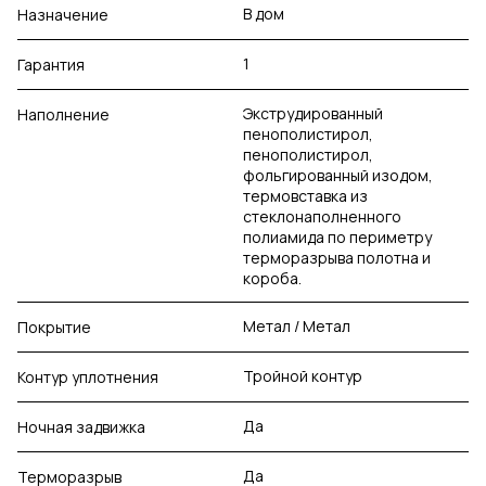
В дом
Назначение
1
Гарантия
Экструдированный
Наполнение
пенополистирол,
пенополистирол,
фольгированный изодом,
термовставка из
стеклонаполненного
полиамида по периметру
терморазрыва полотна и
короба.
Метал / Метал
Покрытие
Тройной контур
Контур уплотнения
Да
Ночная задвижка
Да
Терморазрыв