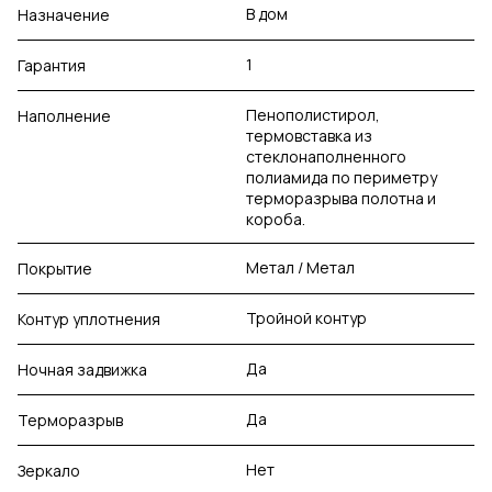
В дом
Назначение
1
Гарантия
Пенополистирол,
Наполнение
термовставка из
стеклонаполненного
полиамида по периметру
терморазрыва полотна и
короба.
Метал / Метал
Покрытие
Тройной контур
Контур уплотнения
Да
Ночная задвижка
Да
Терморазрыв
Нет
Зеркало