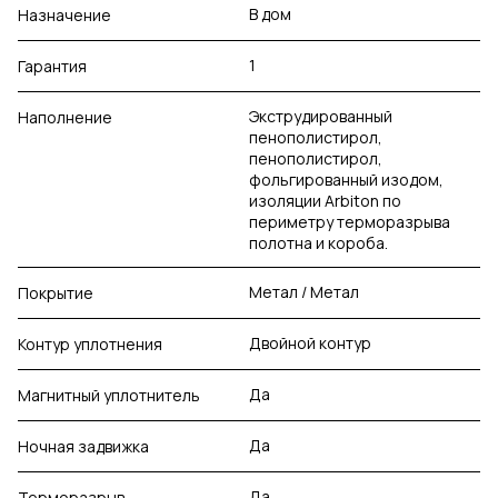
В дом
Назначение
1
Гарантия
Экструдированный
Наполнение
пенополистирол,
пенополистирол,
фольгированный изодом,
изоляции Arbiton по
периметру терморазрыва
полотна и короба.
Метал / Метал
Покрытие
Двойной контур
Контур уплотнения
Да
Магнитный уплотнитель
Да
Ночная задвижка
Да
Терморазрыв