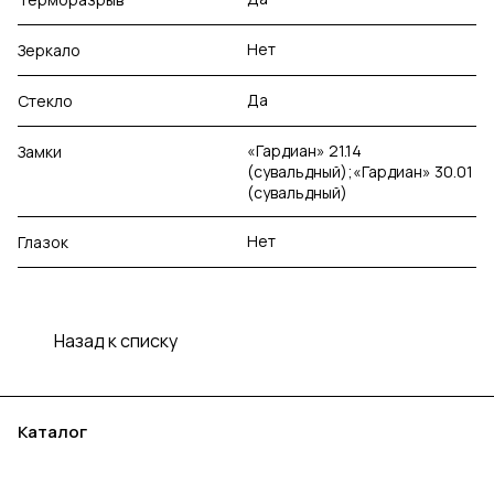
Нет
Зеркало
Да
Стекло
«Гардиан» 21.14
Замки
(сувальдный);«Гардиан» 30.01
(сувальдный)
Нет
Глазок
Назад к списку
Каталог
Акции
Бренды
Услуги
Блог
Условия оплаты
Условия доставки
Контакты
Магазины
Гарантия на товар
Документы
Оферта