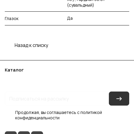
(сувальдный)
Да
Глазок
Назад к списку
Каталог
Акции
Бренды
Услуги
Блог
Условия оплаты
Условия доставки
Контакты
Магазины
Гарантия на товар
Документы
Оферта
Продолжая, вы соглашаетесь с
политикой
конфиденциальности