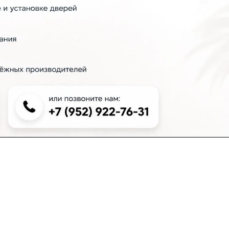
+7 (383) 381-00-51
inter-dveri@bk.ru
проспект Дзержинского, д. 1/4, эт. 2