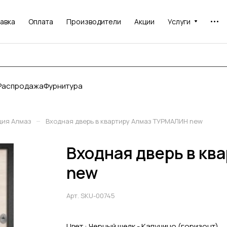
авка
Оплата
Производители
Акции
Услуги
Распродажа
Фурнитура
–
ция Алмаз
Входная дверь в квартиру Алмаз ТУРМАЛИН new
Входная дверь в к
new
Арт.
SKU-00745
Цвет :
Черный шелк - Капучино (горизонт)