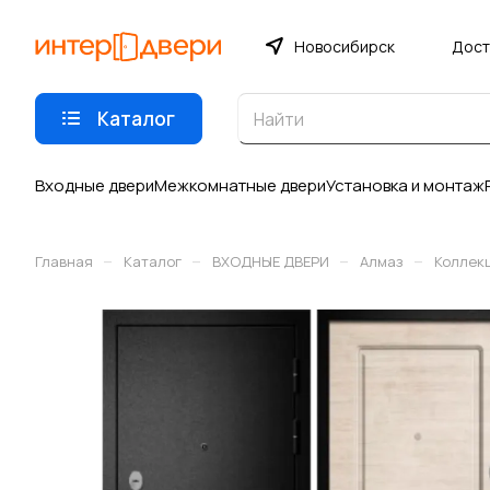
Новосибирск
Дост
Каталог
Входные двери
Межкомнатные двери
Установка и монтаж
–
–
–
–
Главная
Каталог
ВХОДНЫЕ ДВЕРИ
Алмаз
Коллек