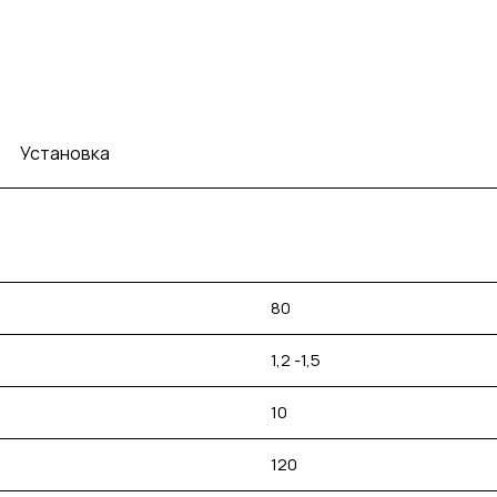
Установка
80
1,2 -1,5
10
120