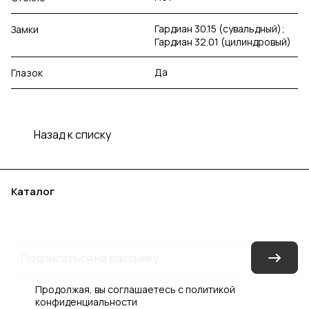
Гардиан 30.15 (сувальдный);
Замки
Гардиан 32.01 (цилиндровый)
Да
Глазок
Назад к списку
Каталог
Акции
Бренды
Услуги
Блог
Условия оплаты
Условия доставки
Контакты
Магазины
Гарантия на товар
Документы
Оферта
Продолжая, вы соглашаетесь с
политикой
конфиденциальности