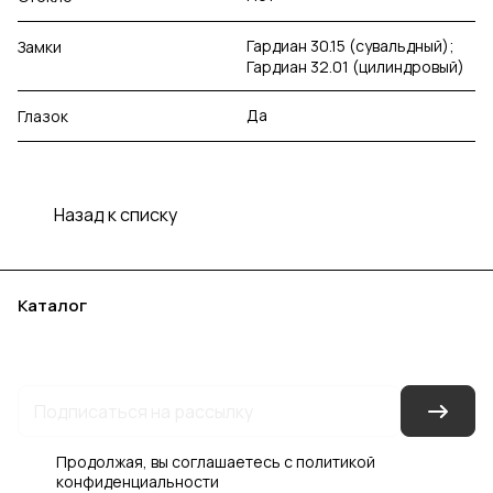
Гардиан 30.15 (сувальдный);
Замки
Гардиан 32.01 (цилиндровый)
Да
Глазок
Назад к списку
Каталог
Акции
Бренды
Услуги
Блог
Условия оплаты
Условия доставки
Контакты
Магазины
Гарантия на товар
Документы
Оферта
Продолжая, вы соглашаетесь с
политикой
конфиденциальности