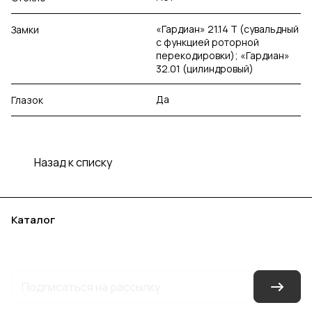
«Гардиан» 21.14 Т (сувальдный
Замки
с функцией роторной
перекодировки); «Гардиан»
32.01 (цилиндровый)
Да
Глазок
Назад к списку
Каталог
Акции
Бренды
Услуги
Блог
Условия оплаты
Условия доставки
Контакты
Магазины
Гарантия на товар
Документы
Оферта