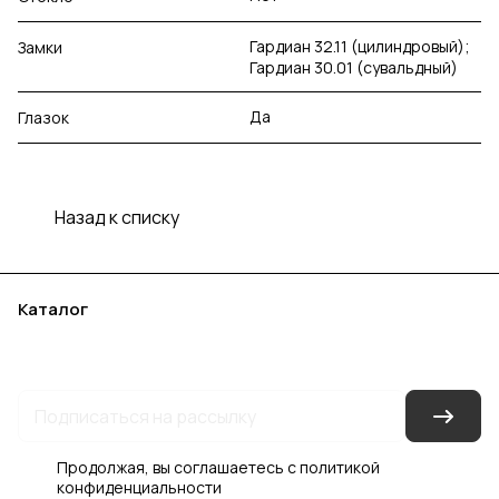
Гардиан 32.11 (цилиндровый);
Замки
Гардиан 30.01 (сувальдный)
Да
Глазок
Назад к списку
Каталог
Акции
Бренды
Услуги
Блог
Условия оплаты
Условия доставки
Контакты
Магазины
Гарантия на товар
Документы
Оферта
Продолжая, вы соглашаетесь с
политикой
конфиденциальности