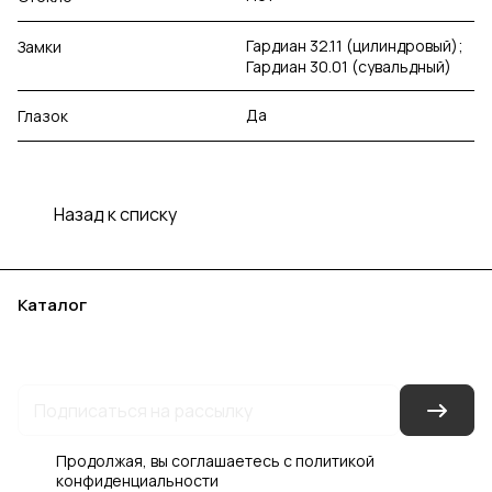
Гардиан 32.11 (цилиндровый);
Замки
Гардиан 30.01 (сувальдный)
Да
Глазок
Назад к списку
Каталог
Акции
Бренды
Услуги
Блог
Условия оплаты
Условия доставки
Контакты
Магазины
Гарантия на товар
Документы
Оферта
Продолжая, вы соглашаетесь с
политикой
конфиденциальности