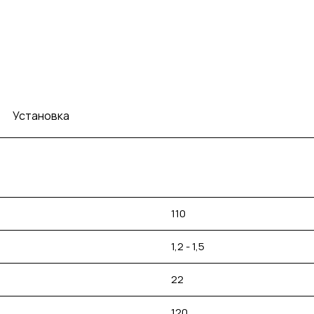
Установка
110
1,2 - 1,5
22
120