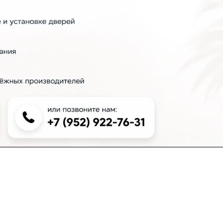
+7 (383) 381-00-51
inter-dveri@bk.ru