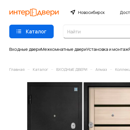
Новосибирск
Дост
Каталог
Входные двери
Межкомнатные двери
Установка и монтаж
–
–
–
–
Главная
Каталог
ВХОДНЫЕ ДВЕРИ
Алмаз
Коллек