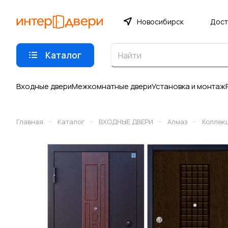
Новосибирск
Дост
Каталог
Входные двери
Межкомнатные двери
Установка и монтаж
–
–
–
–
Главная
Каталог
ВХОДНЫЕ ДВЕРИ
Алмаз
Коллек