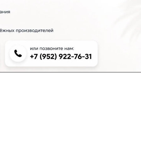
+7 (383) 381-00-51
inter-dveri@bk.ru
проспект Дзержинского, д. 1/4, эт. 2