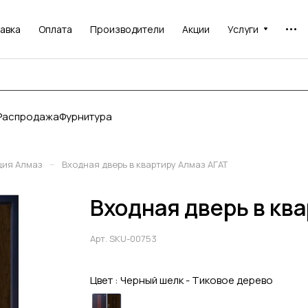
авка
Оплата
Производители
Акции
Услуги
Распродажа
Фурнитура
–
ция Алмаз
Входная дверь в квартиру Алмаз АГАТ
Входная дверь в кв
Арт.
SKU-00753
Цвет :
Черный шелк - Тиковое дерево