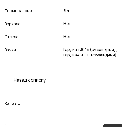
Да
Терморазрыв
Нет
Зеркало
Нет
Стекло
Гардиан 30.15 (сувальдный);
Замки
Гардиан 30.01 (сувальдный)
Назад к списку
Каталог
Акции
Бренды
Услуги
Блог
Условия оплаты
Условия доставки
Контакты
Магазины
Гарантия на товар
Документы
Оферта