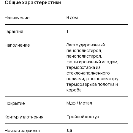
Общие характеристики
В дом
Назначение
1
Гарантия
Экструдированный
Наполнение
пенополистирол,
пенополистирол,
фольгированный изодом,
термовставка из
стеклонаполненного
полиамида по периметру
терморазрыва полотна и
короба.
Мдф / Метал
Покрытие
Тройной контур
Контур уплотнения
Да
Ночная задвижка