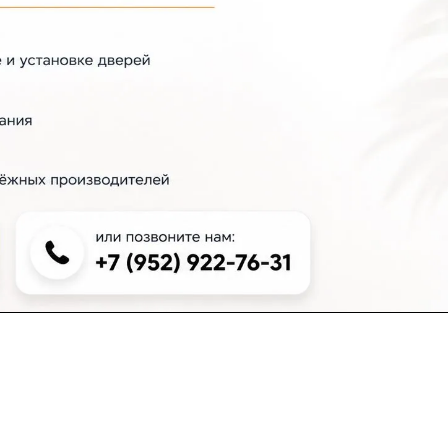
+7 (383) 381-00-51
inter-dveri@bk.ru