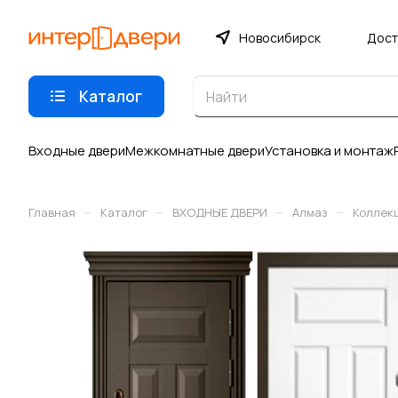
Новосибирск
Дост
Каталог
Входные двери
Межкомнатные двери
Установка и монтаж
–
–
–
–
Главная
Каталог
ВХОДНЫЕ ДВЕРИ
Алмаз
Коллекц