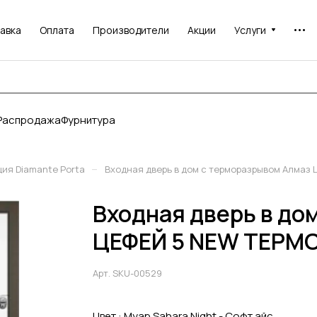
авка
Оплата
Производители
Акции
Услуги
Распродажа
Фурнитура
–
ия Diamante Porta
Входная дверь в дом с терморазрывом Алмаз 
Входная дверь в до
ЦЕФЕЙ 5 NEW ТЕРМО
Арт.
SKU-00529
Цвет :
Myap Sahara Night - Софт айс