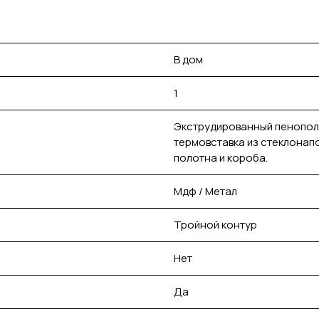
В дом
1
Экструдированный пенопол
термовставка из стеклонап
полотна и короба.
Мдф / Метал
Тройной контур
Нет
Да