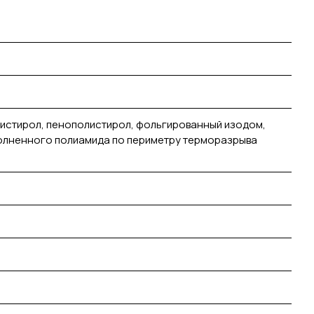
истирол, пенополистирол, фольгированный изодом,
олненного полиамида по периметру терморазрыва