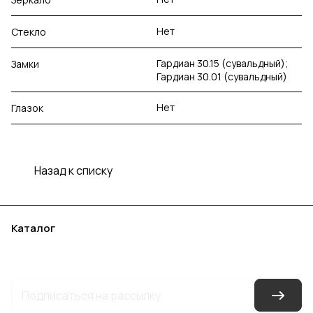
Нет
Стекло
Гардиан 30.15 (сувальдный);
Замки
Гардиан 30.01 (сувальдный)
Нет
Глазок
Назад к списку
Каталог
Акции
Бренды
Услуги
Блог
Условия оплаты
Условия доставки
Контакты
Магазины
Гарантия на товар
Документы
Оферта