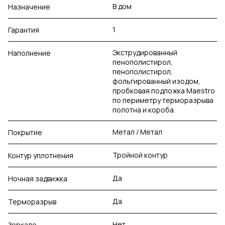
В дом
Назначение
1
Гарантия
Экструдированный
Наполнение
пенополистирол,
пенополистирол,
фольгированный изодом,
пробковая подложка Maestro
по периметру терморазрыва
полотна и короба.
Метал / Метал
Покрытие
Тройной контур
Контур уплотнения
Да
Ночная задвижка
Да
Терморазрыв
Нет
Зеркало