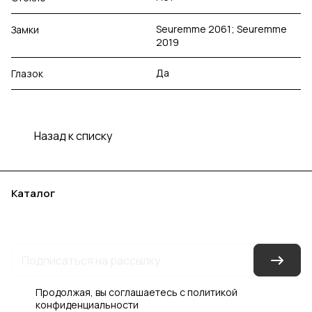
Seuremme 2061; Seuremme
Замки
2019
Да
Глазок
Назад к списку
Каталог
Акции
Бренды
Услуги
Блог
Условия оплаты
Условия доставки
Контакты
Магазины
Гарантия на товар
Документы
Оферта
Продолжая, вы соглашаетесь с
политикой
конфиденциальности