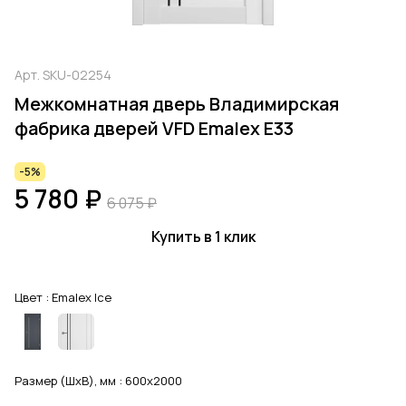
Арт.
SKU-02254
Межкомнатная дверь Владимирская
фабрика дверей VFD Emalex E33
-5%
5 780 ₽
6 075 ₽
Купить в 1 клик
Цвет :
Emalex Ice
Размер (ШхВ), мм :
600x2000