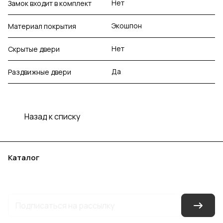
Нет
Замок входит в комплект
Экошпон
Материал покрытия
Нет
Скрытые двери
Да
Раздвижные двери
Назад к списку
Каталог
Акции
Бренды
Услуги
Блог
Условия оплаты
Условия доставки
Контакты
Магазины
Гарантия на товар
Документы
Оферта