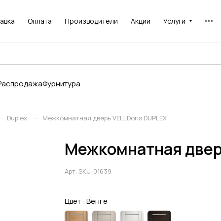
авка
Оплата
Производители
Акции
Услуги
Распродажа
Фурнитура
–
–
Duplex
Межкомнатная дверь VELLDoris DUPLEX
Межкомнатная двер
Арт.
SKU-01639
Цвет :
Венге