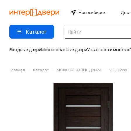
Новосибирск
Дост
Каталог
Входные двери
Межкомнатные двери
Установка и монтаж
–
–
–
Главная
Каталог
МЕЖКОМНАТНЫЕ ДВЕРИ
VELLDoris