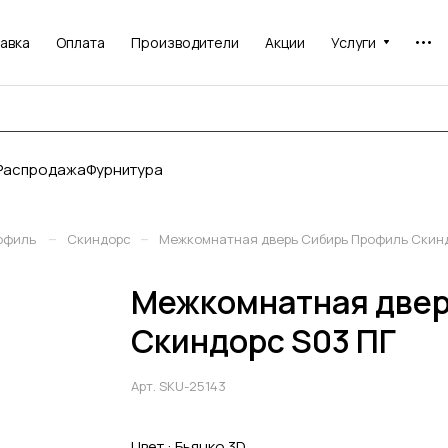
авка
Оплата
Производители
Акции
Услуги
Распродажа
Фурнитура
–
–
офиль
Скиндорс
Межкомнатная дверь Сибирь Профиль Скинд
Межкомнатная двер
Скиндорс S03 ПГ
Арт.
SKU-25143
Цвет :
Бьянко 3D