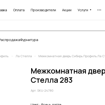
авка
Оплата
Производители
Акции
Услуги
Распродажа
Фурнитура
–
–
офиль
Ла Стелла
Межкомнатная дверь Сибирь Профиль Ла С
Межкомнатная двер
Стелла 283
Арт.
SKU-24780
Цвет :
Ясень латте