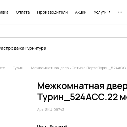
авка
Оплата
Производители
Акции
Услуги
Распродажа
Фурнитура
–
–
рте
Турин
Межкомнатная дверь Оптима Порте Турин_524АСС.
Межкомнатная двер
Турин_524АСС.22 м
Арт.
SKU-09743
Цвет :
Бежевый