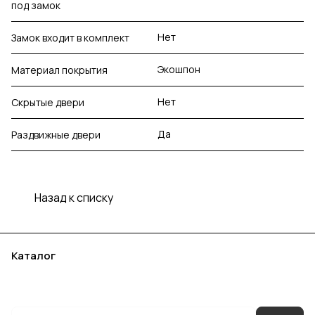
под замок
Нет
Замок входит в комплект
Экошпон
Материал покрытия
Нет
Скрытые двери
Да
Раздвижные двери
Назад к списку
Каталог
Акции
Бренды
Услуги
Блог
Условия оплаты
Условия доставки
Контакты
Магазины
Гарантия на товар
Документы
Оферта