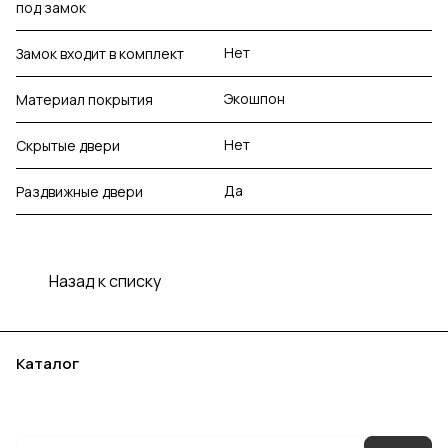
под замок
Нет
Замок входит в комплект
Экошпон
Материал покрытия
Нет
Скрытые двери
Да
Раздвижные двери
Назад к списку
Каталог
Акции
Бренды
Услуги
Блог
Условия оплаты
Условия доставки
Контакты
Магазины
Гарантия на товар
Документы
Оферта