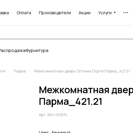
авка
Оплата
Производители
Акции
Услуги
Распродажа
Фурнитура
–
–
рте
Парма
Межкомнатная дверь Оптима Порте Парма_421.21
Межкомнатная двер
Парма_421.21
Арт.
SKU-05874
Цвет :
Бежевый