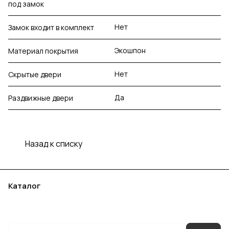
под замок
Нет
Замок входит в комплект
Экошпон
Материал покрытия
Нет
Скрытые двери
Да
Раздвижные двери
Назад к списку
Каталог
Акции
Бренды
Услуги
Блог
Условия оплаты
Условия доставки
Контакты
Магазины
Гарантия на товар
Документы
Оферта