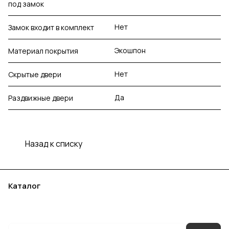
под замок
Нет
Замок входит в комплект
Экошпон
Материал покрытия
Нет
Скрытые двери
Да
Раздвижные двери
Назад к списку
Каталог
Акции
Бренды
Услуги
Блог
Условия оплаты
Условия доставки
Контакты
Магазины
Гарантия на товар
Документы
Оферта