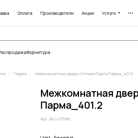
авка
Оплата
Производители
Акции
Услуги
Распродажа
Фурнитура
–
–
рте
Парма
Межкомнатная дверь Оптима Порте Парма_401.2
Межкомнатная двер
Парма_401.2
Арт.
SKU-03586
Цвет :
бежевый