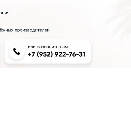
+7 (383) 381-00-51
inter-dveri@bk.ru
проспект Дзержинского, д. 1/4, эт. 2