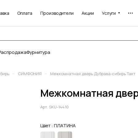
авка
Оплата
Производители
Акции
Услуги
Распродажа
Фурнитура
–
–
ибирь
СИМФОНИЯ
Межкомнатная дверь Дубрава-сибирь Такт
Межкомнатная двер
Арт.
SKU-14410
Цвет :
ПЛАТИНА