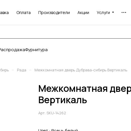
авка
Оплата
Производители
Акции
Услуги
Распродажа
Фурнитура
–
–
ибирь
Рада
Межкомнатная дверь Дубрава-сибирь Вертикаль
Межкомнатная двер
Вертикаль
Арт.
SKU-14262
Цвет :
Ясень белый