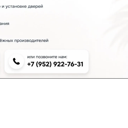
+7 (383) 381-00-51
inter-dveri@bk.ru
проспект Дзержинского, д. 1/4, эт. 2