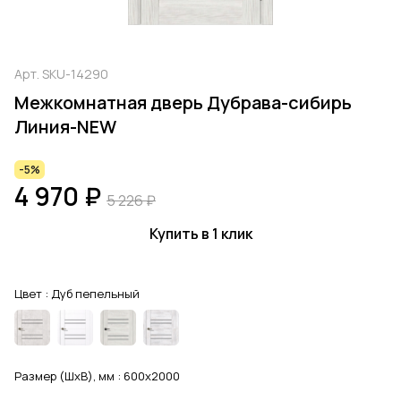
Арт.
SKU-14290
Межкомнатная дверь Дубрава-сибирь
Линия-NEW
-5%
4 970 ₽
5 226 ₽
Купить в 1 клик
Цвет :
Дуб пепельный
Размер (ШхВ), мм :
600x2000